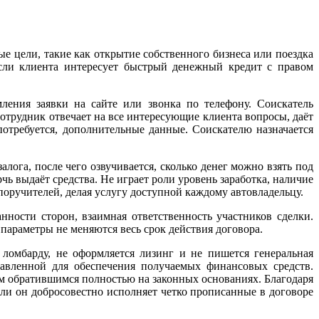
 цели, такие как открытие собственного бизнеса или поездка
Если клиента интересует быстрый денежный кредит с правом
ления заявки на сайте или звонка по телефону. Соискатель
Сотрудник отвечает на все интересующие клиента вопросы, даёт
отребуется, дополнительные данные. Соискателю назначается
лога, после чего озвучивается, сколько денег можно взять под
чь выдаёт средства. Не играет роли уровень заработка, наличие
 поручителей, делая услугу доступной каждому автовладельцу.
ности сторон, взаимная ответственность участников сделки.
 параметры не меняются весь срок действия договора.
 ломбарду, не оформляется лизинг и не пишется генеральная
авленной для обеспечения получаемых финансовых средств.
дым обратившимся полностью на законных основаниях. Благодаря
если он добросовестно исполняет четко прописанные в договоре