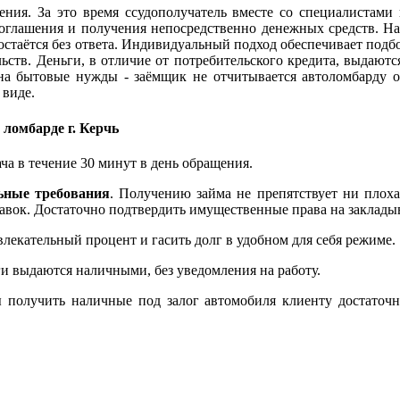
ения. За это время ссудополучатель вместе со специалистами
оглашения и получения непосредственно денежных средств. На
 остаётся без ответа. Индивидуальный подход обеспечивает под
ьств. Деньги, в отличие от потребительского кредита, выдают
ь на бытовые нужды - заёмщик не отчитывается автоломбарду о
 виде.
ломбарде г. Керчь
ча в течение 30 минут в день обращения.
ьные требования
. Получению займа не препятствует ни плоха
авок. Достаточно подтвердить имущественные права на закладыва
екательный процент и гасить долг в удобном для себя режиме.
ги выдаются наличными, без уведомления на работу.
ы получить наличные под залог автомобиля клиенту достаточн