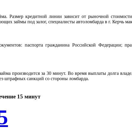
йма. Размер кредитной линии зависит от рыночной стоимост
ющих займы под залог, специалисты автоломбарда в г. Керчь ма
документов: паспорта гражданина Российской Федерации; пр
айма производится за 30 минут. Во время выплаты долга влад
ез штрафных санкций со стороны ломбарда.
ечение 15 минут
5