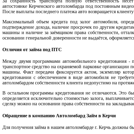
За сохранность транспорта полную ответственность несе
автостоянке Керченского автоломбарда под постоянным видеон
После выплаты последнего платежа авто возвращается клиенту 
Максимальный объем кредита под залог автомобиля, опреде
подтверждение дохода, наличие просрочек по другим кредитам
машины и наличие за заёмщиком права собственности, отталки
основании генеральной доверенности не выдаётся, оформляет
Отличия от займа под ПТС
Между двумя программами автомобильного кредитования - по
транспортное средство на охраняемой парковке организации 
машины. Факт передачи фиксируется актом, экземпляр котор
кредитовании с обеспечением в виде автомобиля не требует
автоломбардом собственности клиента недопустимо на протяже
В остальном программы кредитования не отличаются. Это бы
определяется исключительно стоимостью залога, выплачивае
сделку можно на основании права собственности на закладываем
Обращение в компанию Автоломбард Займ в Керчи
Для получения займа в нашем автоломбарде г. Керчь должны бы