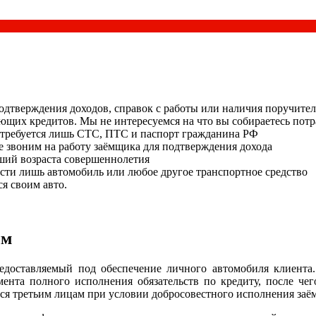
подтверждения доходов, справок с работы или наличия поручите
ющих кредитов. Мы не интересуемся на что вы собираетесь потр
потребуется лишь СТС, ПТС и паспорт гражданина РФ
е звоним на работу заёмщика для подтверждения дохода
ший возраста совершеннолетия
сти лишь автомобиль или любое другое транспортное средство
я своим авто.
ым
едоставляемый под обеспечение личного автомобиля клиента. 
ента полного исполнения обязательств по кредиту, после чего
тся третьим лицам при условии добросовестного исполнения заё