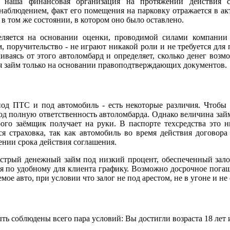
т наша финансовая организация на протяжении действия с
аблюдением, факт его помещения на парковку отражается в акт
в том же состоянии, в котором оно было оставлено.
ляется на основании оценки, проводимой силами компании б
, поручительство - не играют никакой роли и не требуется для 
ваясь от этого автоломбард и определяет, сколько денег возм
ся займ только на основании правоподтверждающих документов.
д ПТС и под автомобиль - есть некоторые различия. Чтобы о
под полную ответственность автоломбарда. Однако величина зай
ого заёмщик получает на руки. В паспорте техсредства это 
ся страховка, так как автомобиль во время действия договора
нии срока действия соглашения.
стрый денежный займ под низкий процент, обеспеченный зало
тся по удобному для клиента графику. Возможно досрочное пог
ое авто, при условии что залог не под арестом, не в угоне и н
ть соблюдены всего пара условий: Вы достигли возраста 18 лет 