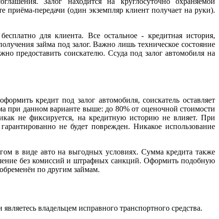
оглашения. Залог находится на круглосуточно охраняемой
е приёма-передачи (один экземпляр клиент получает на руки).
есплатно для клиента. Все остальное - кредитная история,
получения займа под залог. Важно лишь техническое состояние
ожно предоставить соискателю. Ссуда под залог автомобиля на
формить кредит под залог автомобиля, соискатель оставляет
ма при данном варианте выше: до 80% от оценочной стоимости
никак не фиксируется, на кредитную историю не влияет. При
 гарантированно не будет поврежден. Никакое использование
гом в виде авто на выгодных условиях. Сумма кредита также
ашение без комиссий и штрафных санкций. Оформить подобную
е обременён по другим займам.
и являетесь владельцем исправного транспортного средства.