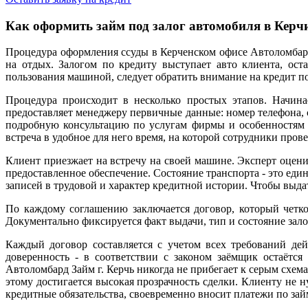
Как оформить займ под залог автомобиля в Керч
Процедура оформления ссуды в Керченском офисе Автоломбард
на отдых. Залогом по кредиту выступает авто клиента, ос
пользования машиной, следует обратить внимание на кредит п
Процедура происходит в несколько простых этапов. Начина
предоставляет менеджеру первичные данные: номер телефона, с
подробную консультацию по услугам фирмы и особенностям к
встреча в удобное для него время, на которой сотрудники пров
Клиент приезжает на встречу на своей машине. Эксперт оценив
предоставленное обеспечение. Состояние транспорта - это един
записей в трудовой и характер кредитной истории. Чтобы выда
По каждому соглашению заключается договор, который четко
Документально фиксируется факт выдачи, тип и состояние зало
Каждый договор составляется с учетом всех требований дей
доверенность - в соответствии с законом заёмщик остаётс
Автоломбард Займ г. Керчь никогда не прибегает к серым схем
этому достигается высокая прозрачность сделки. Клиенту не н
кредитные обязательства, своевременно вносит платежи по зай