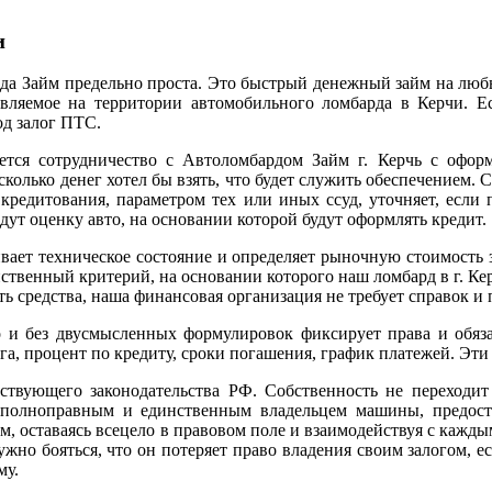
и
а Займ предельно проста. Это быстрый денежный займ на любые
тавляемое на территории автомобильного ломбарда в Керчи. 
од залог ПТС.
ется сотрудничество с Автоломбардом Займ г. Керчь с оформ
колько денег хотел бы взять, что будет служить обеспечением. 
редитования, параметром тех или иных ссуд, уточняет, если п
едут оценку авто, на основании которой будут оформлять кредит.
ает техническое состояние и определяет рыночную стоимость за
ственный критерий, на основании которого наш ломбард в г. Кер
ть средства, наша финансовая организация не требует справок и
 и без двусмысленных формулировок фиксирует права и обязан
га, процент по кредиту, сроки погашения, график платежей. Эти
ствующего законодательства РФ. Собственность не переходит
я полноправным и единственным владельцем машины, предост
ам, оставаясь всецело в правовом поле и взаимодействуя с каж
ужно бояться, что он потеряет право владения своим залогом, 
му.