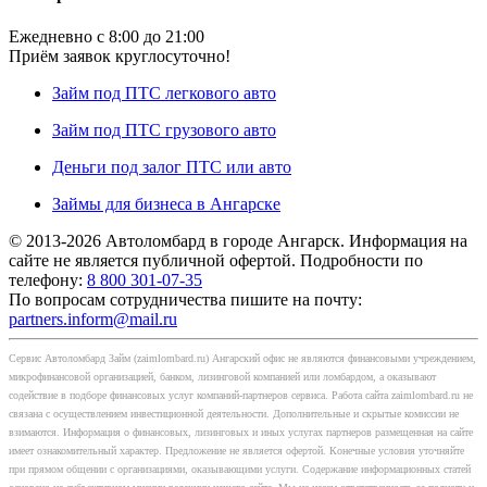
Ежедневно с 8:00 до 21:00
Приём заявок круглосуточно!
Займ под ПТС легкового авто
Займ под ПТС грузового авто
Деньги под залог ПТС или авто
Займы для бизнеса в Ангарске
© 2013-2026 Автоломбард в городе Ангарск. Информация на
сайте не является публичной офертой. Подробности по
телефону:
8 800 301-07-35
По вопросам сотрудничества пишите на почту:
partners.inform@mail.ru
Сервис Автоломбард Займ (zaimlombard.ru) Ангарский офис не являются финансовыми учреждением,
микрофинансовой организацией, банком, лизинговой компанией или ломбардом, а оказывают
содействие в подборе финансовых услуг компаний-партнеров сервиса. Работа сайта zaimlombard.ru не
связана с осуществлением инвестиционной деятельности. Дополнительные и скрытые комиссии не
взимаются. Информация о финансовых, лизинговых и иных услугах партнеров размещенная на сайте
имеет ознакомительный характер. Предложение не является офертой. Конечные условия уточняйте
при прямом общении с организациями, оказывающими услуги. Содержание информационных статей