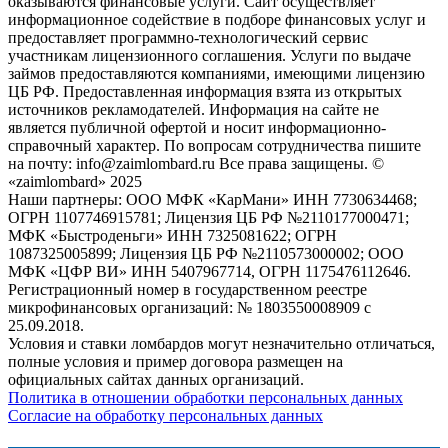
оказываются финансовые услуги. Сайт осуществляет
информационное содействие в подборе финансовых услуг и
предоставляет программно-технологический сервис
участникам лицензионного соглашения. Услуги по выдаче
займов предоставляются компаниями, имеющими лицензию
ЦБ РФ. Предоставленная информация взята из открытых
источников рекламодателей. Информация на сайте не
является публичной офертой и носит информационно-
справочный характер. По вопросам сотрудничества пишите
на почту: info@zaimlombard.ru Все права защищены. ©
«zaimlombard» 2025
Наши партнеры: ООО МФК «КарМани» ИНН 7730634468;
ОГРН 1107746915781; Лицензия ЦБ РФ №2110177000471;
МФК «Быстроденьги» ИНН 7325081622; ОГРН
1087325005899; Лицензия ЦБ РФ №2110573000002; ООО
МФК «ЦФР ВИ» ИНН 5407967714, ОГРН 1175476112646.
Регистрационный номер в государственном реестре
микрофинансовых организаций: № 1803550008909 с
25.09.2018.
Условия и ставки ломбардов могут незначительно отличаться,
полные условия и пример договора размещен на
официальных сайтах данных организаций.
Политика в отношении обработки персональных данных
Согласие на обработку персональных данных