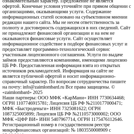
ознакомительный характер. Предложение не является
офертой. Конечные условия уточняйте при прямом общении с
организациями, оказывающими услуги. Содержание
информационных статей основано на субъективном мнении
редакции нашего сайта. Мы не несем ответственность за
полноту и достоверность содержащихся в них сведений. Сайт
не принадлежит финансовой организации и на нем не
оказываются финансовые услуги. Сайт осуществляет
информационное содействие в подборе финансовых услуг и
предоставляет программно-технологический сервис
участникам лицензионного соглашения. Услуги по выдаче
займов предоставляются компаниями, имеющими лицензию
ЦБ РФ. Предоставленная информация взята из открытых
источников рекламодателей. Информация на сайте не
является публичной офертой и носит информационно-
справочный характер. По вопросам сотрудничества пишите
на почту: info@zaimlombard.ru Все права защищены. ©
«zaimlombard» 2025
Наши партнеры: ООО МФК «КарМани» ИНН 7730634468;
ОГРН 1107746915781; Лицензия ЦБ РФ №2110177000471;
МФК «Быстроденьги» ИНН 7325081622; ОГРН
1087325005899; Лицензия ЦБ РФ №2110573000002; ООО
МФК «ЦФР ВИ» ИНН 5407967714, ОГРН 1175476112646.
Регистрационный номер в государственном реестре
микрофинансовых организаций: № 1803550008909 с