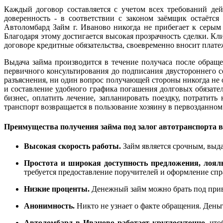
Каждый договор составляется с учетом всех требований дей
доверенность - в соответствии с законом заёмщик остаётс
Автоломбард Займ г. Иваново никогда не прибегает к серым
Благодаря этому достигается высокая прозрачность сделки. Кл
договоре кредитные обязательства, своевременно вносит плате
Выдача займа производится в течение получаса после обраще
первичного консультирования до подписания двустороннего с
разъяснения, ни один вопрос получающей стороны никогда не
и составление удобного графика погашения долговых обязател
бизнес, оплатить лечение, запланировать поездку, потратит
транспорт возвращается в пользование хозяину в первозданном
Преимущества получения займа под залог автотранспорта в
Высокая скорость работы.
Займ является срочным, выда
Простота и широкая доступность предложения, лоял
требуется предоставление поручителей и оформление спр
Низкие проценты.
Денежный займ можно брать под привл
Анонимность.
Никто не узнает о факте обращения. День
Автоломбард в Иваново работает круглосуточно
, чт