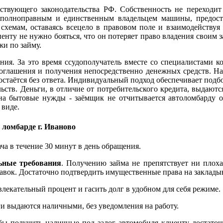
ствующего законодательства РФ. Собственность не переходит
я полноправным и единственным владельцем машины, предост
 схемам, оставаясь всецело в правовом поле и взаимодейству
иенту не нужно бояться, что он потеряет право владения своим 
жи по займу.
ния. За это время ссудополучатель вместе со специалистами 
оглашения и получения непосредственно денежных средств. На
 остаётся без ответа. Индивидуальный подход обеспечивает под
ьств. Деньги, в отличие от потребительского кредита, выдают
ь на бытовые нужды - заёмщик не отчитывается автоломбарду о
 виде.
 ломбарде г. Иваново
ча в течение 30 минут в день обращения.
ьные требования
. Получению займа не препятствует ни плоха
авок. Достаточно подтвердить имущественные права на закладыва
екательный процент и гасить долг в удобном для себя режиме.
ги выдаются наличными, без уведомления на работу.
обы получить наличные под залог автомобиля клиенту достаточ