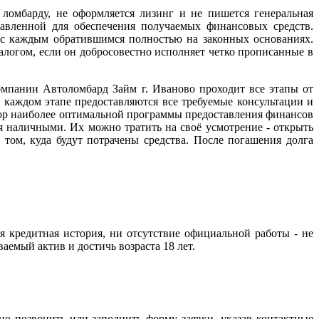
 ломбарду, не оформляется лизинг и не пишется генеральная
авленной для обеспечения получаемых финансовых средств.
я с каждым обратившимся полностью на законных основаниях.
залогом, если он добросовестно исполняет четко прописанные в
компании Автоломбард Займ г. Иваново проходит все этапы от
 каждом этапе предоставляются все требуемые консультации и
бор наиболее оптимальной программы предоставления финансов
ся наличными. Их можно тратить на своё усмотрение - открыть
 том, куда будут потрачены средства. После погашения долга
я кредитная история, ни отсутствие официальной работы - не
емый актив и достичь возраста 18 лет.
но позвонить или заполнить форму заявки, указав контактные