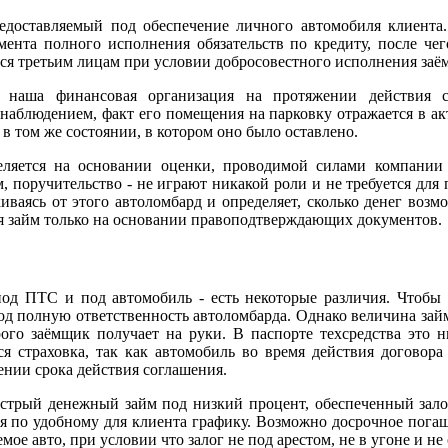
едоставляемый под обеспечение личного автомобиля клиента. 
ента полного исполнения обязательств по кредиту, после чего
тся третьим лицам при условии добросовестного исполнения заё
т наша финансовая организация на протяжении действия с
аблюдением, факт его помещения на парковку отражается в акт
в том же состоянии, в котором оно было оставлено.
ляется на основании оценки, проводимой силами компании б
, поручительство - не играют никакой роли и не требуется для 
ваясь от этого автоломбард и определяет, сколько денег возм
ся займ только на основании правоподтверждающих документов.
д ПТС и под автомобиль - есть некоторые различия. Чтобы о
под полную ответственность автоломбарда. Однако величина зай
ого заёмщик получает на руки. В паспорте техсредства это 
ся страховка, так как автомобиль во время действия договора
нии срока действия соглашения.
стрый денежный займ под низкий процент, обеспеченный зало
тся по удобному для клиента графику. Возможно досрочное пог
ое авто, при условии что залог не под арестом, не в угоне и н