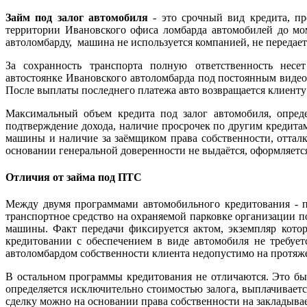
Займ под залог автомобиля
- это срочный вид кредита, пр
территории Ивановского офиса ломбарда автомобилей до мом
автоломбарду, машина не используется компанией, не передае
За сохранность транспорта полную ответственность несе
автостоянке Ивановского автоломбарда под постоянным видеон
После выплаты последнего платежа авто возвращается клиенту 
Максимальный объем кредита под залог автомобиля, опреде
подтверждение дохода, наличие просрочек по другим кредитам
машины и наличие за заёмщиком права собственности, отталки
основании генеральной доверенности не выдаётся, оформляет
Отличия от займа под ПТС
Между двумя программами автомобильного кредитования - по
транспортное средство на охраняемой парковке организации 
машины. Факт передачи фиксируется актом, экземпляр котор
кредитовании с обеспечением в виде автомобиля не требует
автоломбардом собственности клиента недопустимо на протяже
В остальном программы кредитования не отличаются. Это бы
определяется исключительно стоимостью залога, выплачивае
сделку можно на основании права собственности на закладываем