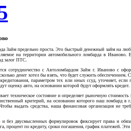
5
ово
а Займ предельно проста. Это быстрый денежный займ на любые
авляемое на территории автомобильного ломбарда в Иваново.
од залог ПТС.
тся сотрудничество с Автоломбардом Займ г. Иваново с офор
колько денег хотел бы взять, что будет служить обеспечением. 
редитования, параметром тех или иных ссуд, уточняет, если п
едут оценку авто, на основании которой будут оформлять кредит.
ает техническое состояние и определяет рыночную стоимость за
инственный критерий, на основании которого наш ломбард в г.
 Чтобы выдать средства, наша финансовая организация не треб
 и без двусмысленных формулировок фиксирует права и обязан
га, процент по кредиту, сроки погашения, график платежей. Эти