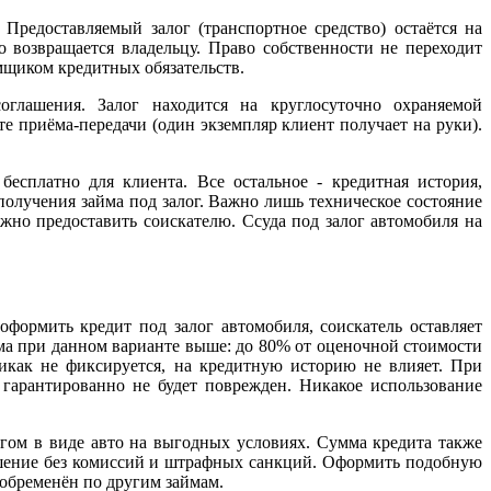
Предоставляемый залог (транспортное средство) остаётся на
 возвращается владельцу. Право собственности не переходит
мщиком кредитных обязательств.
оглашения. Залог находится на круглосуточно охраняемой
е приёма-передачи (один экземпляр клиент получает на руки).
есплатно для клиента. Все остальное - кредитная история,
получения займа под залог. Важно лишь техническое состояние
ожно предоставить соискателю. Ссуда под залог автомобиля на
формить кредит под залог автомобиля, соискатель оставляет
ма при данном варианте выше: до 80% от оценочной стоимости
никак не фиксируется, на кредитную историю не влияет. При
 гарантированно не будет поврежден. Никакое использование
гом в виде авто на выгодных условиях. Сумма кредита также
ашение без комиссий и штрафных санкций. Оформить подобную
е обременён по другим займам.