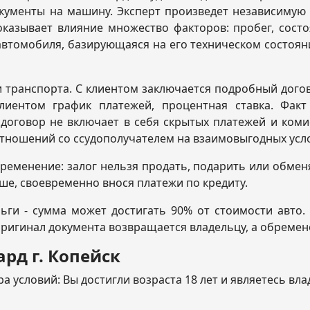
окументы на машину. Эксперт произведет независимую
азывает влияние множество факторов: пробег, состоя
втомобиля, базирующаяся на его техническом состояни
 транспорта. С клиентом заключается подробный догов
лиентом график платежей, процентная ставка. Факт
оговор не включает в себя скрытых платежей и комис
тношений со ссудополучателем на взаимовыгодных усл
ременение: залог нельзя продать, подарить или обменя
ше, своевременно внося платежи по кредиту.
ьги - сумма может достигать 90% от стоимости авто.
 оригинал документа возвращается владельцу, а обреме
рд г. Копейск
 условий: Вы достигли возраста 18 лет и являетесь вл