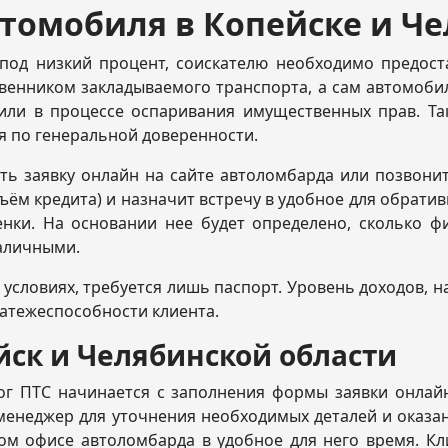
втомобиля в Копейске и Ч
под низкий процент, соискателю необходимо предост
венником закладываемого транспорта, а сам автомобил
или в процессе оспаривания имущественных прав. Та
ся по генеральной доверенности.
ть заявку онлайн на сайте автоломбарда или позвонит
м кредита) и назначит встречу в удобное для обратив
енки. На основании нее будет определено, сколько ф
наличными.
словиях, требуется лишь паспорт. Уровень доходов, на
латежеспособности клиента.
йск и Челябинской области
ог ПТС начинается с заполнения формы заявки онлай
 менеджер для уточнения необходимых деталей и оказ
ом офисе автоломбарда в удобное для него время. Кл