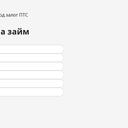
а займ