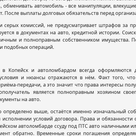
, обменивать автомобиль - все манипуляции, влекущие
т. После выплаты долговых обязательств перед организ
и серых комиссий, не предусматривает штрафов за пр
ется в документах на авто, кредитной истории. Соиск
ичным и полноправным собственником имущества. Пол
и подобных операций.
 в Копейск и автоломбардом всегда оформляются д
 условия и нюансы отражаются в нём. Факт того, чт
приёма-передачи, а это значит что права интересы п
ополучатель является полноправным хозяином свое
ументы на авто.
о определено выше, остаётся именно изначальный соб
исполнении условий договора. Права и обязанности с
йском автоломбарде ссуду под ПТС авто наличными или
умент обратно. Временные сроки погашения определя