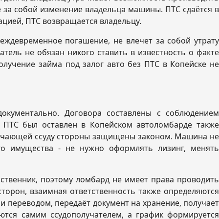
 за собой изменение владельца машины. ПТС сдаётся в
ацией, ПТС возвращается владельцу.
еждевременное погашение, не влечет за собой утрату
атель не обязан никого ставить в известность о факте
учение займа под залог авто без ПТС в Копейске не
окументально. Договора составлены с соблюдением
о ПТС был оставлен в Копейском автоломбарде также
олучающей ссуду стороны защищены законом. Машина не
го имущества - не нужно оформлять лизинг, менять
ственник, поэтому ломбард не имеет права проводить
торон, взаимная ответственность также определяются
 переводом, передаёт документ на хранение, получает
ются самим ссудополучателем, а график формируется