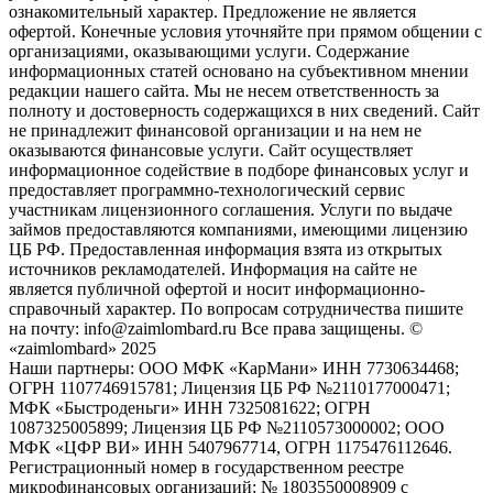
ознакомительный характер. Предложение не является
офертой. Конечные условия уточняйте при прямом общении с
организациями, оказывающими услуги. Содержание
информационных статей основано на субъективном мнении
редакции нашего сайта. Мы не несем ответственность за
полноту и достоверность содержащихся в них сведений. Сайт
не принадлежит финансовой организации и на нем не
оказываются финансовые услуги. Сайт осуществляет
информационное содействие в подборе финансовых услуг и
предоставляет программно-технологический сервис
участникам лицензионного соглашения. Услуги по выдаче
займов предоставляются компаниями, имеющими лицензию
ЦБ РФ. Предоставленная информация взята из открытых
источников рекламодателей. Информация на сайте не
является публичной офертой и носит информационно-
справочный характер. По вопросам сотрудничества пишите
на почту: info@zaimlombard.ru Все права защищены. ©
«zaimlombard» 2025
Наши партнеры: ООО МФК «КарМани» ИНН 7730634468;
ОГРН 1107746915781; Лицензия ЦБ РФ №2110177000471;
МФК «Быстроденьги» ИНН 7325081622; ОГРН
1087325005899; Лицензия ЦБ РФ №2110573000002; ООО
МФК «ЦФР ВИ» ИНН 5407967714, ОГРН 1175476112646.
Регистрационный номер в государственном реестре
микрофинансовых организаций: № 1803550008909 с