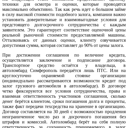
техники для осмотра и оценки, которые проводятся
максимально объективно. Так как речь идет о большом займе
в силу высокой стоимости подобного залога, компании важно
установить доверительные и взаимовыгодные условия для
предстоящего долгосрочного сотрудничества с каждым
заявителем. Это гарантирует соответствие оценочной цены
реальной рыночной стоимости предоставляемой машины.
Отталкиваясь от данных оценки, клиенту озвучивается
допустимая сумма, которая составляет до 90% от цены залога.
При достижении соглашения по величине кредита,
осуществляется заключение и подписание договора.
Транспортное средство остаётся у владельца, в
автоломбард Симферополь передаётся лишь ПТС. Или на
круглосуточно охраняемой стоянке организации
(индивидуально рассматриваются возможности кредит под
залог грузового автомобиля в автоломбарде). В договоре
четко фиксируются все условия сотрудничества, права и
взаимная ответственность участников соглашения, сколько
денег берётся клиентом, сроки погашения долга и проценты,
также факт передачи техсредства на хранение в организацию.
Договор составляется на 30 дней с возможностью продления
неограниченное число раз и досрочного погашения без
штрафов и комиссий. Автоломбард берёт на себя полную
ответственность за сохранность принимаемого в залог