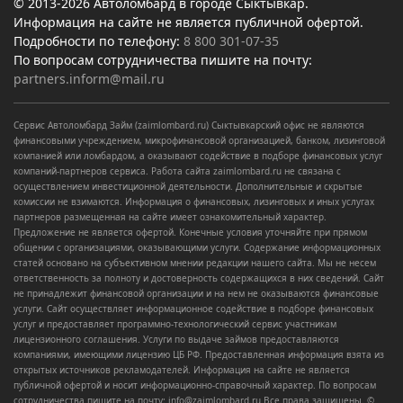
© 2013-2026 Автоломбард в городе Сыктывкар.
Информация на сайте не является публичной офертой.
Подробности по телефону:
8 800 301-07-35
По вопросам сотрудничества пишите на почту:
partners.inform@mail.ru
Сервис Автоломбард Займ (zaimlombard.ru) Сыктывкарский офис не являются
финансовыми учреждением, микрофинансовой организацией, банком, лизинговой
компанией или ломбардом, а оказывают содействие в подборе финансовых услуг
компаний-партнеров сервиса. Работа сайта zaimlombard.ru не связана с
осуществлением инвестиционной деятельности. Дополнительные и скрытые
комиссии не взимаются. Информация о финансовых, лизинговых и иных услугах
партнеров размещенная на сайте имеет ознакомительный характер.
Предложение не является офертой. Конечные условия уточняйте при прямом
общении с организациями, оказывающими услуги. Содержание информационных
статей основано на субъективном мнении редакции нашего сайта. Мы не несем
ответственность за полноту и достоверность содержащихся в них сведений. Сайт
не принадлежит финансовой организации и на нем не оказываются финансовые
услуги. Сайт осуществляет информационное содействие в подборе финансовых
услуг и предоставляет программно-технологический сервис участникам
лицензионного соглашения. Услуги по выдаче займов предоставляются
компаниями, имеющими лицензию ЦБ РФ. Предоставленная информация взята из
открытых источников рекламодателей. Информация на сайте не является
публичной офертой и носит информационно-справочный характер. По вопросам
сотрудничества пишите на почту: info@zaimlombard.ru Все права защищены. ©