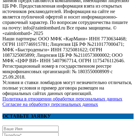
займов предоставляются компаниями, имеющими лицензию
ЦБ РФ. Предоставленная информация взята из открытых
источников рекламодателей. Информация на сайте не
является публичной офертой и носит информационно-
справочный характер. По вопросам сотрудничества пишите
на почту: info@zaimlombard.ru Все права защищены. ©
«zaimlombard» 2025
Наши партнеры: ООО МФК «КарМани» ИНН 7730634468;
ОГРН 1107746915781; Лицензия ЦБ РФ №2110177000471;
МФК «Быстроденьги» ИНН 7325081622; ОГРН
1087325005899; Лицензия ЦБ РФ №2110573000002; ООО
МФК «ЦФР ВИ» ИНН 5407967714, ОГРН 1175476112646.
Регистрационный номер в государственном реестре
микрофинансовых организаций: № 1803550008909 с
25.09.2018.
Условия и ставки ломбардов могут незначительно отличаться,
полные условия и пример договора размещен на
официальных сайтах данных организаций.
Политика в отношении обработки персональных данных
Согласие на обработку персональных данных
ОСТАВЬТЕ ЗАЯВКУ