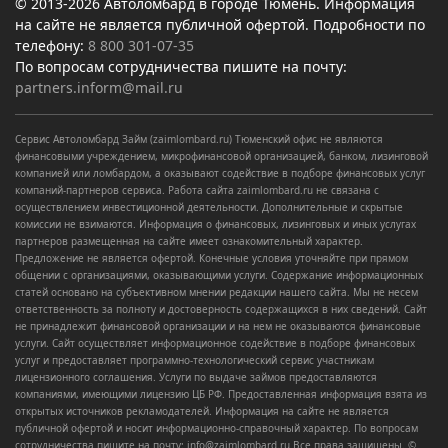
© 2013-2026 Автоломбард в городе Тюмень. Информация
на сайте не является публичной офертой. Подробности по
телефону:
8 800 301-07-35
По вопросам сотрудничества пишите на почту:
partners.inform@mail.ru
Сервис Автоломбард Займ (zaimlombard.ru) Тюменский офис не являются
финансовыми учреждением, микрофинансовой организацией, банком, лизинговой
компанией или ломбардом, а оказывают содействие в подборе финансовых услуг
компаний-партнеров сервиса. Работа сайта zaimlombard.ru не связана с
осуществлением инвестиционной деятельности. Дополнительные и скрытые
комиссии не взимаются. Информация о финансовых, лизинговых и иных услугах
партнеров размещенная на сайте имеет ознакомительный характер.
Предложение не является офертой. Конечные условия уточняйте при прямом
общении с организациями, оказывающими услуги. Содержание информационных
статей основано на субъективном мнении редакции нашего сайта. Мы не несем
ответственность за полноту и достоверность содержащихся в них сведений. Сайт
не принадлежит финансовой организации и на нем не оказываются финансовые
услуги. Сайт осуществляет информационное содействие в подборе финансовых
услуг и предоставляет программно-технологический сервис участникам
лицензионного соглашения. Услуги по выдаче займов предоставляются
компаниями, имеющими лицензию ЦБ РФ. Предоставленная информация взята из
открытых источников рекламодателей. Информация на сайте не является
публичной офертой и носит информационно-справочный характер. По вопросам
сотрудничества пишите на почту: info@zaimlombard.ru Все права защищены. ©