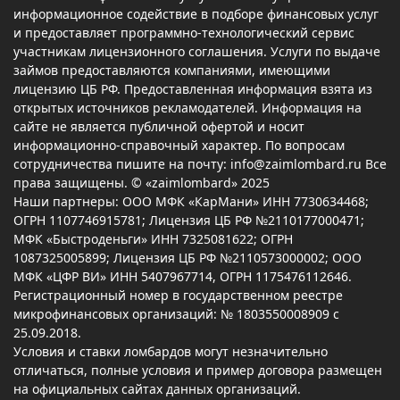
информационное содействие в подборе финансовых услуг
и предоставляет программно-технологический сервис
участникам лицензионного соглашения. Услуги по выдаче
займов предоставляются компаниями, имеющими
лицензию ЦБ РФ. Предоставленная информация взята из
открытых источников рекламодателей. Информация на
сайте не является публичной офертой и носит
информационно-справочный характер. По вопросам
сотрудничества пишите на почту: info@zaimlombard.ru Все
права защищены. © «zaimlombard» 2025
Наши партнеры: ООО МФК «КарМани» ИНН 7730634468;
ОГРН 1107746915781; Лицензия ЦБ РФ №2110177000471;
МФК «Быстроденьги» ИНН 7325081622; ОГРН
1087325005899; Лицензия ЦБ РФ №2110573000002; ООО
МФК «ЦФР ВИ» ИНН 5407967714, ОГРН 1175476112646.
Регистрационный номер в государственном реестре
микрофинансовых организаций: № 1803550008909 с
25.09.2018.
Условия и ставки ломбардов могут незначительно
отличаться, полные условия и пример договора размещен
на официальных сайтах данных организаций.