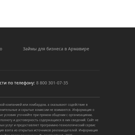
о
Займы для бизнеса в Армавире
сти по телефону:
8 800 301-07-35
вой компанией или ломбардом, а оказывают содействие в
олнительные и скрытые комиссии не взимаются. Информация о
ые условия уточняйте при прямом общении с организациями,
полноту и достоверность содержащихся в них сведений. Сайт не
ых услуг и предоставляет программно-технологический сервис
ия взята из открытых источников рекламодателей. Информация