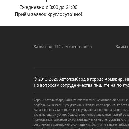
Ежедневно с 8:00 до 21:00
Приём заявок круглосуточно!
Займ под ПТС легкового авто
Займ п
© 2013-2026 Автоломбард в городе Армавир. И
По вопросам сотрудничества пишите на почту
Сервис Автоломбард Займ (zaimlombard.ru) Армавирский офис н
подборе финансовых услуг компаний-партнеров сервиса. Работа 
финансовых, лизинговых и иных услугах партнеров размещенная
оказывающими услуги. Содержание информационных статей основ
принадлежит финансовой организации и на нем не оказываются 
участникам лицензионного соглашения. Услуги по выдаче займ