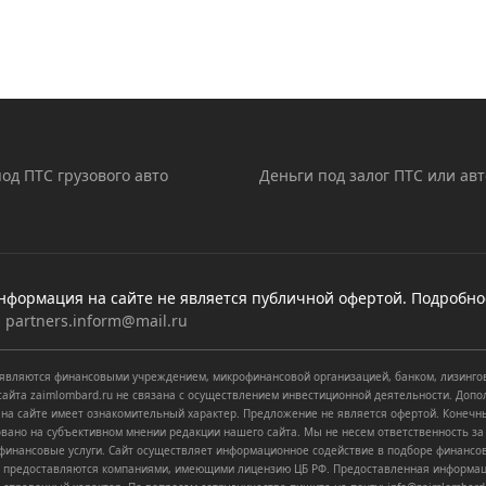
од ПТС грузового авто
Деньги под залог ПТС или авт
нформация на сайте не является публичной офертой. Подробно
:
partners.inform@mail.ru
е являются финансовыми учреждением, микрофинансовой организацией, банком, лизинго
сайта zaimlombard.ru не связана с осуществлением инвестиционной деятельности. Доп
 на сайте имеет ознакомительный характер. Предложение не является офертой. Конечн
ано на субъективном мнении редакции нашего сайта. Мы не несем ответственность за 
финансовые услуги. Сайт осуществляет информационное содействие в подборе финансов
ов предоставляются компаниями, имеющими лицензию ЦБ РФ. Предоставленная информац